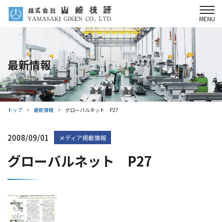
MENU
製品情報
最新情報
選ばれる理由
サポート体制
会社情報
トップ
最新情報
グローバルネット P27
採用情報
2008/09/01
メディア掲載情報
グローバルネット P27
最新情報
お問い合わせ
Webサイト利用規約