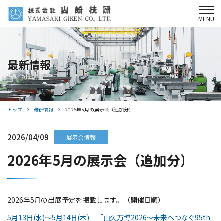
MENU
製品情報
最新情報
選ばれる理由
サポート体制
会社情報
トップ
最新情報
2026年5月の展示会（追加分）
採用情報
2026/04/09
展示会情報
2026年5月の展示会（追加分）
最新情報
お問い合わせ
2026年5月の出展予定を掲載します。（開催日順）
Webサイト利用規約
5月13日(水)～5月14日(木) 「山久万博2026〜未来へつなぐ95th