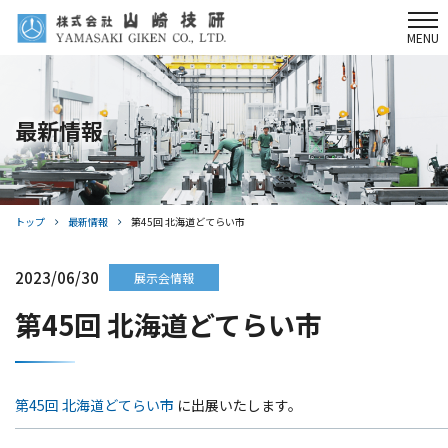
MENU
製品情報
最新情報
選ばれる理由
サポート体制
会社情報
トップ
最新情報
第45回 北海道どてらい市
採用情報
2023/06/30
展示会情報
第45回 北海道どてらい市
最新情報
お問い合わせ
第45回 北海道どてらい市
に出展いたします。
Webサイト利用規約