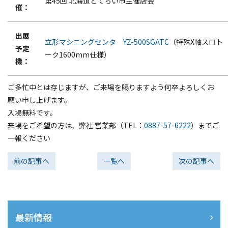
第45回 北海道どてらい市主催店会
催：
出展
立形マシニングセンタ YZ-500SGATC
（特殊X軸スロト
予定
ーク1600mm仕様）
機：
ご多忙中とは存じますが、ご来場を賜りますよう何卒よろしくお
願い申し上げます。
入場無料です。
来場をご希望の方は、弊社 営業部（TEL：
0887-57-6222
）までご
一報ください
前の記事へ
一覧へ
次の記事へ
最新情報